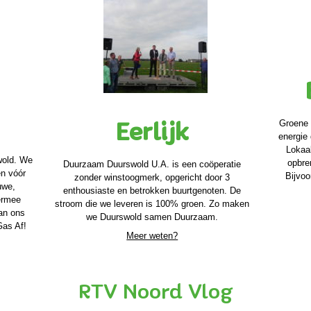
Groene 
Eerlijk
energie
Lokaa
wold. We
opbre
Duurzaam Duurswold U.A. is een coöperatie
n vóór
Bijvoo
zonder winstoogmerk, opgericht door 3
uwe,
enthousiaste en betrokken buurtgenoten. De
ermee
stroom die we leveren is 100% groen. Zo maken
van ons
we Duurswold samen Duurzaam.
Gas Af!
Meer weten?
RTV Noord Vlog